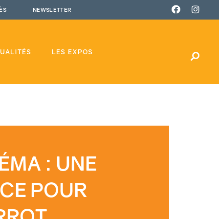
ÈS
NEWSLETTER
UALITÉS
LES EXPOS
ÉMA : UNE
CE POUR
RROT