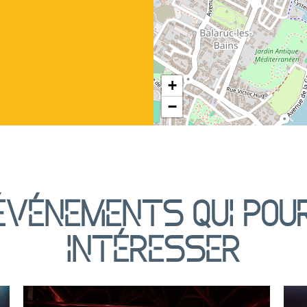
+
−
événements qui pou
intéresser