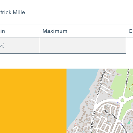
rick Mille
in
Maximum
C
5€
Géolocalisation