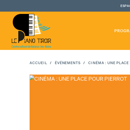
Aller
ESPA
au
contenu
principal
PROGR
ACCUEIL
ÉVÉNEMENTS
CINÉMA : UNE PLACE