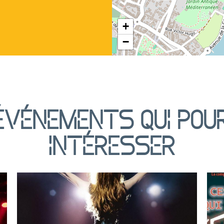
+
−
événements qui pou
intéresser