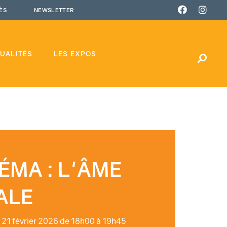
ÈS
NEWSLETTER
UALITÉS
LES EXPOS
ÉMA : L'ÂME
ALE
21 février 2026 de 18h00 à 19h45