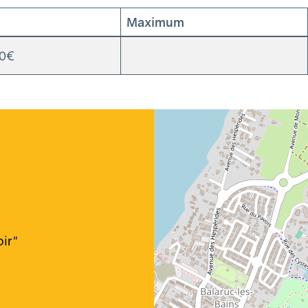
Maximum
00€
Géolocalisation
oir"