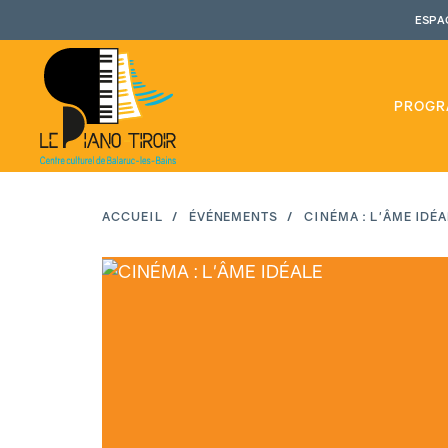
Aller
ESPA
au
contenu
principal
PROGR
ACCUEIL
ÉVÉNEMENTS
CINÉMA : L'ÂME IDÉA